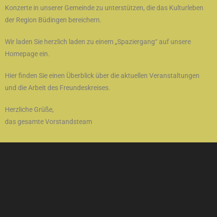
Konzerte in unserer Gemeinde zu unterstützen, die das Kulturleben
der Region Büdingen bereichern.
Wir laden Sie herzlich laden zu einem „Spaziergang“ auf unsere
Homepage ein.
Hier finden Sie einen Überblick über die aktuellen Veranstaltungen
und die Arbeit des Freundeskreises.
Herzliche Grüße,
das gesamte Vorstandsteam